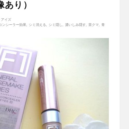
像あり）
トアイズ
コンシーラー効果
,
シミ消える
,
シミ隠し
,
濃いしみ隠す
,
茶クマ
,
青