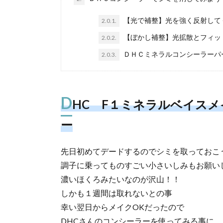
【光で補整】光を強く反射して
2.0.1.
【ぼかし補整】光拡散とフィッ
2.0.2.
ＤＨＣミネラルコンシーラーパ
2.0.3.
D
HC F１ミネラルベイス
ー
先日初めてデードするのでシミを取っておこ
調子に乗ってものすごい小さいしみもお願い
濃いほくろみたいなのが沢山！！
しかも１週間は取れないとの事
幸い翌日からメイクOKだったので
DHCさんのコンシーラーを使ってみる事に